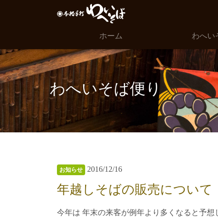
ホーム
わへい
わへいそば便り
2016/12/16
お知らせ
年越しそばの販売について
今年は 年末の来客が例年より多くなると予