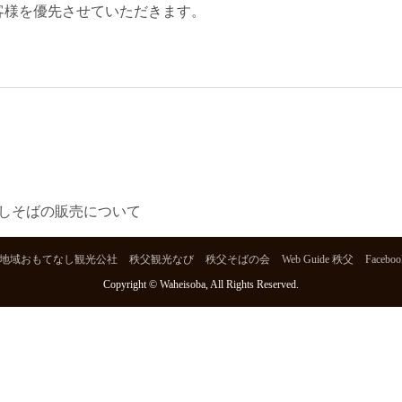
客様を優先させていただきます。
しそばの販売について
地域おもてなし観光公社
秩父観光なび
秩父そばの会
Web Guide 秩父
Faceboo
Copyright © Waheisoba, All Rights Reserved.