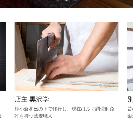
店主 黒沢学
り
師小倉和巳の下で修行し、現在はふぐ調理師免
昔
漬
許を持つ蕎麦職人
梁