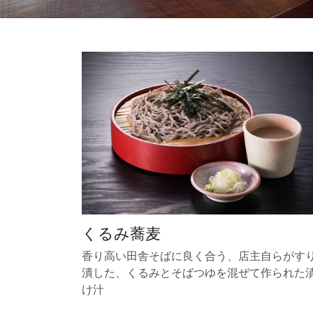
くるみ蕎麦
香り高い田舎そばに良く合う、店主自らがす
潰した、くるみとそばつゆを混ぜて作られた
け汁