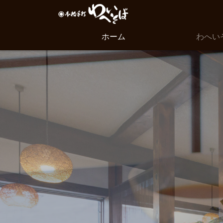
ホーム
わへい