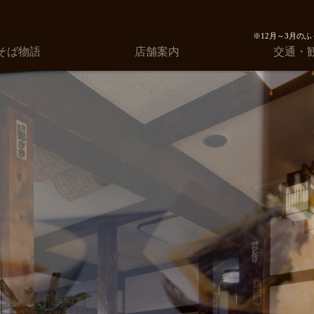
※12月～3月のふぐ
そば物語
店舗案内
交通・